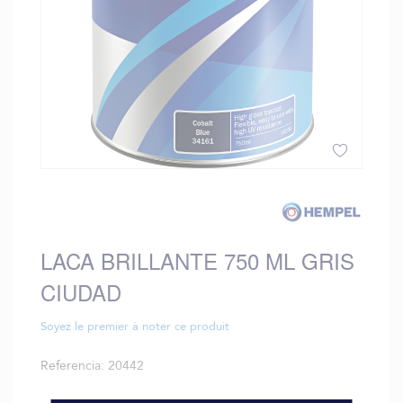
Saltar
al
comienzo
de
LACA BRILLANTE 750 ML GRIS
la
galería
CIUDAD
de
imágenes
Soyez le premier à noter ce produit
Referencia
20442