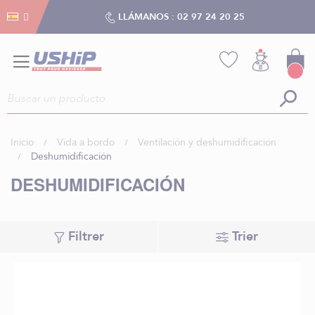
Gestión de cookies
Gestión de cookies
LLÁMANOS :
02 97 24 20 25
Inicio
Vida a bordo
Ventilación y deshumidificación
Deshumidificación
DESHUMIDIFICACIÓN
Filtrer
Trier