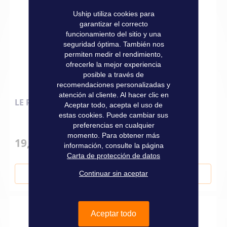
Uship utiliza cookies para
garantizar el correcto
funcionamiento del sitio y una
seguridad óptima. También nos
permiten medir el rendimiento,
ofrecerle la mejor experiencia
posible a través de
recomendaciones personalizadas y
atención al cliente. Al hacer clic en
LE REGLAGE DES VOILES ET DU GREEMENT
Aceptar todo, acepta el uso de
estas cookies. Puede cambiar sus
preferencias en cualquier
momento. Para obtener más
19,90 €
información, consulte la página
Carta de protección de datos
Continuar sin aceptar
Añadir al carrito
Aceptar todo