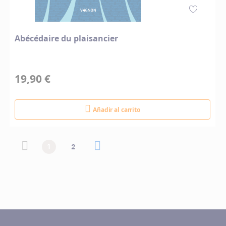
Abécédaire du plaisancier
19,90 €
Añadir al carrito
Página
Página
Página anterior
Actualmente estás leyendo página
Página
Página siguiente
Página
1
2
anterior
siguiente