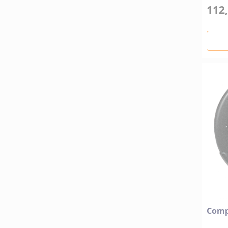
112,
Comp