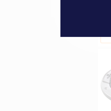
Compá
339,