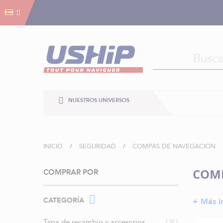
Gestión de cookies
Gestión de cookies
NUESTROS UNIVERSOS
INICIO
SEGURIDAD
COMPÁS DE NAVEGACIÓN
COMP
COMPRAR POR
CATEGORÍA
+ Más i
artículos
Tapa de recambio y accesorios
9