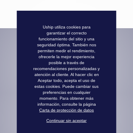
Uship utiliza cookies para
garantizar el correcto
funcionamiento del sitio y una
seguridad óptima. También nos
Informaciones prácticas
permiten medir el rendimiento,
ofrecerle la mejor experiencia
Pago seguro
posible a través de
Informaciones legales
recomendaciones personalizadas y
Entrega - recogida
atención al cliente. Al hacer clic en
Términos y Condiciones
Aceptar todo, acepta el uso de
/
estas cookies. Puede cambiar sus
Condiciones Generales de Reparación
preferencias en cualquier
¿Quienes somos?
momento. Para obtener más
Únase a la red
información, consulte la página
Contáctenos
Carta de protección de datos
Continuar sin aceptar
Nuestros dosieres
Nuestros compromisos