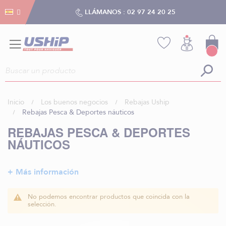
Gestión de cookies
Gestión de cookies
LLÁMANOS :
02 97 24 20 25
Inicio
Los buenos negocios
Rebajas Uship
Rebajas Pesca & Deportes náuticos
REBAJAS PESCA & DEPORTES
NÁUTICOS
+ Más información
No podemos encontrar productos que coincida con la
selección.