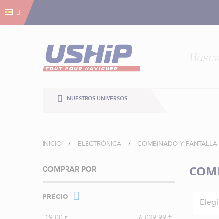
Gestión de cookies
Gestión de cookies
NUESTROS UNIVERSOS
INICIO
ELECTRÓNICA
COMBINADO Y PANTALLA
COM
COMPRAR POR
PRECIO
Elegi
19,00 €
6.029,99 €