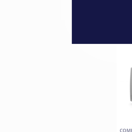
199,
COMB