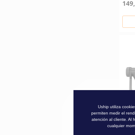
149,
Uship utiliza cooki
permiten medir el rend
atención al cliente. A
ETRI
cualquier mom
10''