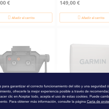
00 €
149,00 €
Añadir al carrito
Añadir al carrito
es para garantizar el correcto funcionamiento del sitio y una seguridad
imiento, ofrecerle la mejor experiencia posible a través de recomenda
l hacer clic en Aceptar todo, acepta el uso de estas cookies. Puede camb
ER POUR ECHOMAP ULTRA2
CAPOT DE PROTECTION 
ento. Para obtener más información, consulte la página
Carta de prot
ECHOMAP ULTRA2 12''