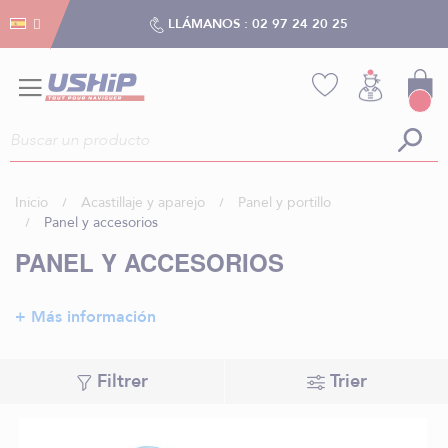
Gestión de cookies
Gestión de cookies
LLÁMANOS :
02 97 24 20 25
Inicio
Acastillaje y aparejo
Panel y portillo
Panel y accesorios
PANEL Y ACCESORIOS
+ Más información
Filtrer
Trier