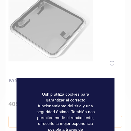
PANEL DE PERFIL BAJO 272 X 417 MM
Uship utiliza cookies para
garantizar el correcto
405,00 €
funcionamiento del sitio y una
seguridad óptima. También nos
permiten medir el rendimiento,
Añadir al carrito
ofrecerle la mejor experiencia
posible a través de