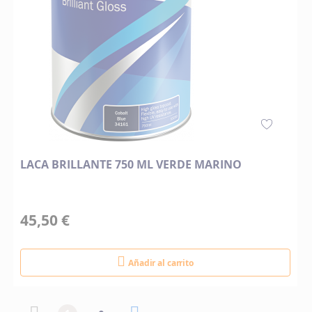
LACA BRILLANTE 750 ML VERDE MARINO
45,50 €
Añadir al carrito
Página
Página
Página anterior
Actualmente estás leyendo página
Página
Página siguiente
Página