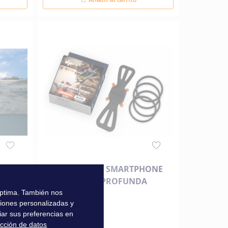
ON GPS
SOPORTE PARA SMARTPHONE
EN CAÑA MÁS PROFUNDA
 óptima. También nos
ciones personalizadas y
18,90 €
iar sus preferencias en
ección de datos