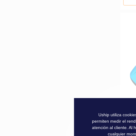
ELEN
Uship utiliza cooki
permiten medir el rend
159,
atención al cliente. A
cualquier mom