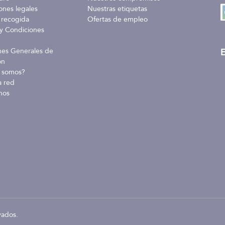
ones legales
Nuestras etiquetas
 recogida
Ofertas de empleo
y Condiciones
E
nes Generales de
ón
 somos?
a red
nos
vados.