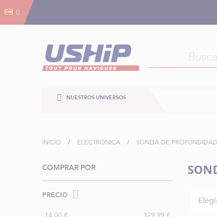
Gestión de cookies
Gestión de cookies
NUESTROS UNIVERSOS
INICIO
ELECTRÓNICA
SONDA DE PROFUNDIDA
SOND
COMPRAR POR
PRECIO
Elegi
14,00 €
329,99 €