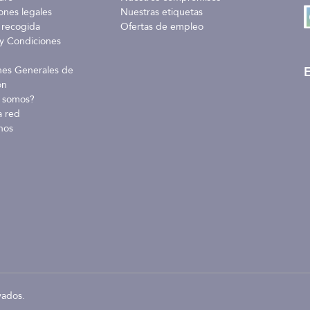
ones legales
Nuestras etiquetas
 recogida
Ofertas de empleo
y Condiciones
E
nes Generales de
ón
 somos?
a red
nos
vados.