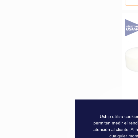
Acces
Uship utiliza cooki
permiten medir el rend
13,9
atención al cliente. A
cualquier mom