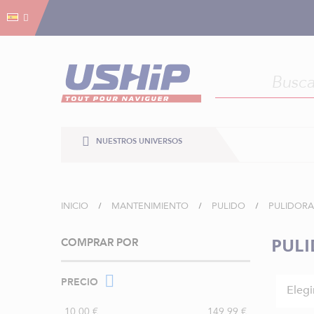
Gestión de cookies
Gestión de cookies
NUESTROS UNIVERSOS
INICIO
MANTENIMIENTO
PULIDO
PULIDORA
PULI
COMPRAR POR
PRECIO
Elegi
10,00 €
149,99 €