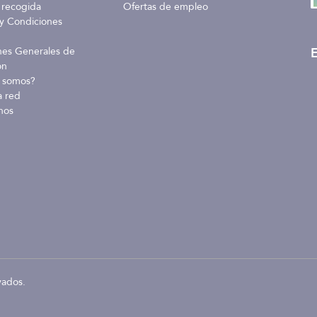
 recogida
Ofertas de empleo
y Condiciones
E
nes Generales de
ón
 somos?
a red
nos
vados.