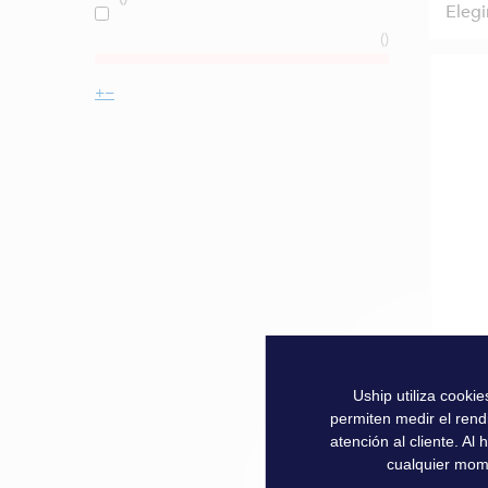
Elegi
Manta
Uship utiliza cooki
permiten medir el rend
atención al cliente. A
26,9
cualquier mom