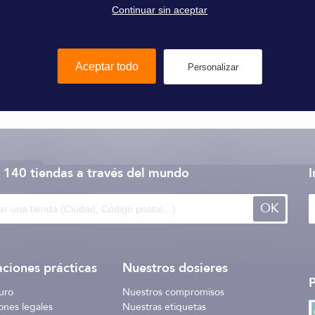
Continuar sin aceptar
Añadir al carrito
Aceptar todo
Personalizar
 140 tiendas
a través del mundo
I
OK
ciones prácticas
Nuestros dosieres
uro
Nuestros compromisos
ones legales
Nuestras etiquetas