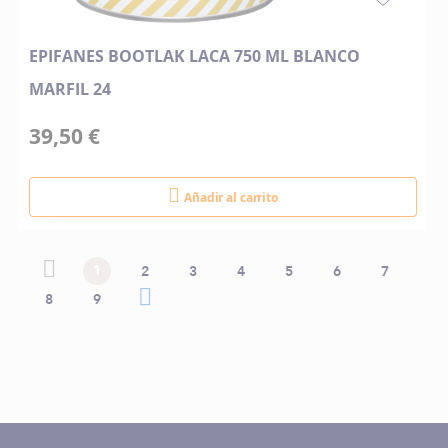
EPIFANES BOOTLAK LACA 750 ML BLANCO
MARFIL 24
39,50 €
Añadir al carrito
Página
Página
Página anterior
Actualmente estás leyendo página
Página
Página
Página
Página
Página
Página
1
2
3
4
5
6
7
anterior
Página
Página
Página siguiente
Página
8
9
siguiente