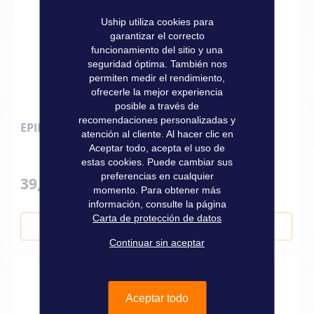
Uship utiliza cookies para
garantizar el correcto
funcionamiento del sitio y una
seguridad óptima. También nos
permiten medir el rendimiento,
ofrecerle la mejor experiencia
posible a través de
recomendaciones personalizadas y
EPIFANES BOOTLAK LACA 750 ML BEIGE 4
atención al cliente. Al hacer clic en
Aceptar todo, acepta el uso de
estas cookies. Puede cambiar sus
preferencias en cualquier
39,50 €
momento. Para obtener más
información, consulte la página
Carta de protección de datos
Añadir al carrito
Continuar sin aceptar
Aceptar todo