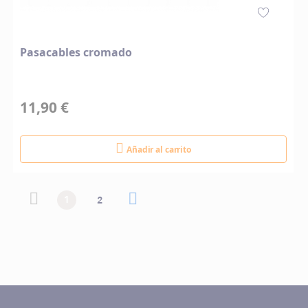
Pasacables cromado
11,90 €
Añadir al carrito
Página
Página
Página anterior
Actualmente estás leyendo página
Página
Página siguiente
Página
1
2
anterior
siguiente