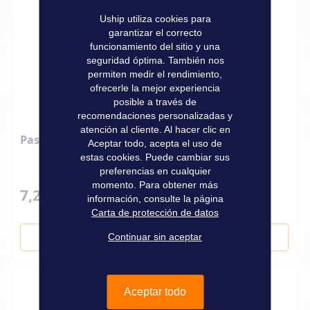
Uship utiliza cookies para
garantizar el correcto
funcionamiento del sitio y una
seguridad óptima. También nos
permiten medir el rendimiento,
ofrecerle la mejor experiencia
posible a través de
recomendaciones personalizadas y
atención al cliente. Al hacer clic en
Pasacables de mástil de goma
Aceptar todo, acepta el uso de
estas cookies. Puede cambiar sus
preferencias en cualquier
momento. Para obtener más
7,20 €
información, consulte la página
Carta de protección de datos
Continuar sin aceptar
Añadir al carrito
Aceptar todo