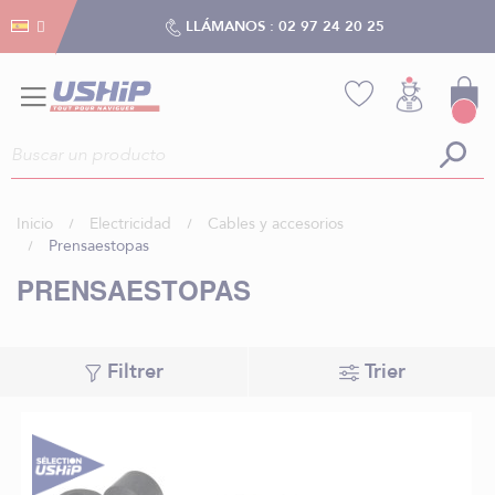
Gestión de cookies
Gestión de cookies
LLÁMANOS :
02 97 24 20 25
Inicio
Electricidad
Cables y accesorios
Prensaestopas
PRENSAESTOPAS
Filtrer
Trier