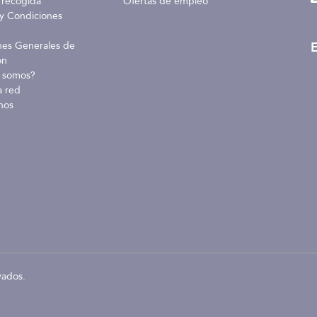
 recogida
Ofertas de empleo
y Condiciones
E
nes Generales de
ón
 somos?
a red
nos
vados.