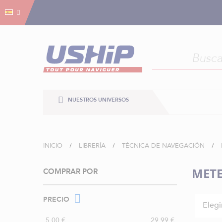
Gestión de cookies
Gestión de cookies
NUESTROS UNIVERSOS
INICIO
LIBRERÍA
TÉCNICA DE NAVEGACIÓN
METE
COMPRAR POR
PRECIO
Elegi
5,00 €
29,99 €