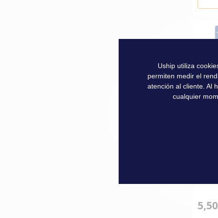
Uship utiliza cooki
permiten medir el rend
atención al cliente. A
cualquier mom
Obser
5,50