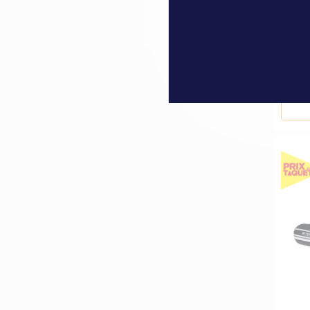
Auxil
Roun
785,