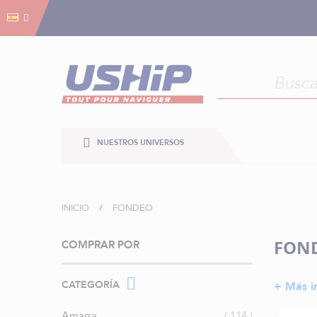
Gestión de cookies
Gestión de cookies
NUESTROS UNIVERSOS
INICIO
FONDEO
FON
COMPRAR POR
CATEGORÍA
+ Más i
artículos
Amarra
114