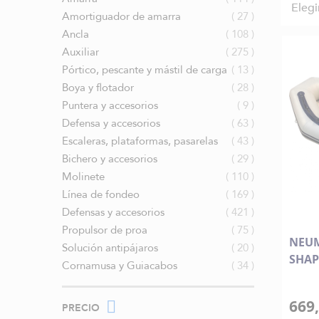
Elegi
artículos
Amortiguador de amarra
27
artículos
Ancla
108
artículos
Auxiliar
275
artículos
Pórtico, pescante y mástil de carga
13
artículos
Boya y flotador
28
artículos
Puntera y accesorios
9
artículos
Defensa y accesorios
63
artículos
Escaleras, plataformas, pasarelas
43
artículos
Bichero y accesorios
29
artículos
Molinete
110
artículos
Línea de fondeo
169
artículos
Defensas y accesorios
421
artículos
Propulsor de proa
75
NEUM
artículos
Solución antipájaros
20
SHAP
artículos
Cornamusa y Guiacabos
34
669,
PRECIO