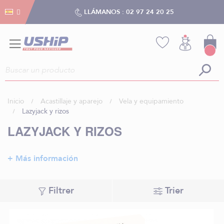
Gestión de cookies
Gestión de cookies
LLÁMANOS :
02 97 24 20 25
Inicio
Acastillaje y aparejo
Vela y equipamiento
Lazyjack y rizos
LAZYJACK Y RIZOS
+ Más información
Filtrer
Trier