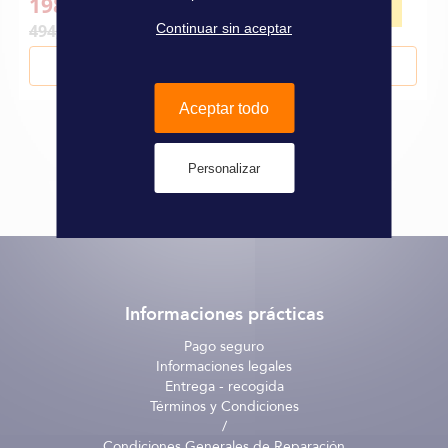
198,00 €
-60%
494,00 €
Continuar sin aceptar
Añadir al carrito
Aceptar todo
Personalizar
Informaciones prácticas
Pago seguro
Informaciones legales
Entrega - recogida
Términos y Condiciones
/
Condiciones Generales de Reparación