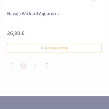
Navaja Wichard Aquaterra
26,90 €
Añadir al carrito
Página
Página
Página anterior
Actualmente estás leyendo página
Página
Página siguiente
Página
1
2
anterior
siguiente