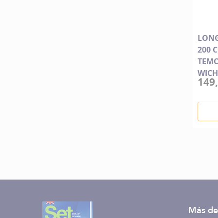
LONG
200 
TEMO
WIC
149,
Más de