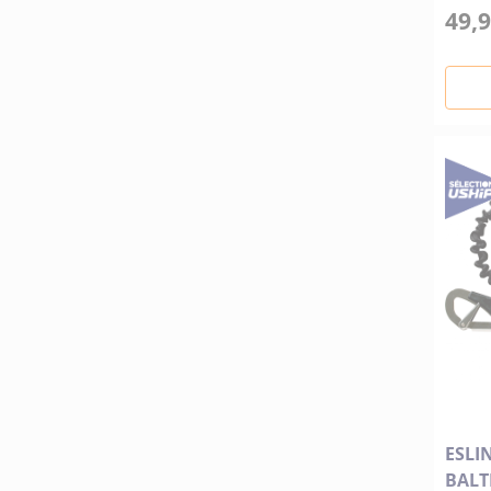
49,9
ESLI
BALT