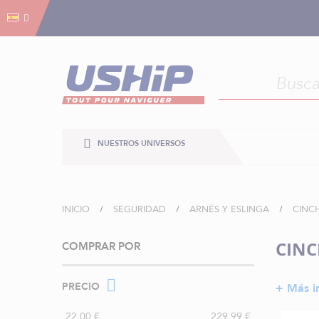
Gestión de cookies
Gestión de cookies
NUESTROS UNIVERSOS
INICIO
SEGURIDAD
ARNÉS Y ESLINGA
CINC
CINC
COMPRAR POR
PRECIO
+ Más i
22,00 €
229,99 €