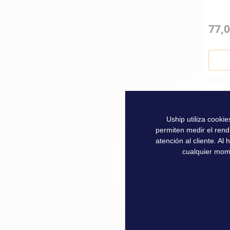
77,0
Uship utiliza cooki
permiten medir el rend
atención al cliente. A
cualquier mom