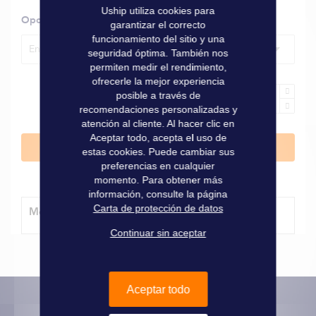
Uship utiliza cookies para
Opciones
garantizar el correcto
funcionamiento del sitio y una
Ensaladera Ø 24 cm
seguridad óptima. También nos
permiten medir el rendimiento,
ofrecerle la mejor experiencia
posible a través de
recomendaciones personalizadas y
atención al cliente. Al hacer clic en
Aceptar todo, acepta el uso de
Añadir al carrito
estas cookies. Puede cambiar sus
preferencias en cualquier
momento. Para obtener más
información, consulte la página
Carta de protección de datos
Método de entrega
Continuar sin aceptar
Aceptar todo