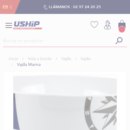
Gestión de cookies
Gestión de cookies
LLÁMANOS :
02 97 24 20 25
Inicio
Vida a bordo
Vajilla
Vajilla
Vajilla Marina
Saltar
al
final
de
la
galería
de
imágenes