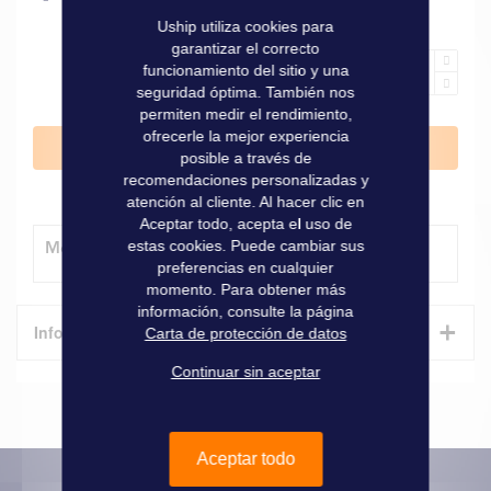
Uship utiliza cookies para
garantizar el correcto
funcionamiento del sitio y una
seguridad óptima. También nos
permiten medir el rendimiento,
ofrecerle la mejor experiencia
Añadir al carrito
posible a través de
recomendaciones personalizadas y
atención al cliente. Al hacer clic en
Aceptar todo, acepta el uso de
estas cookies. Puede cambiar sus
Método de entrega
preferencias en cualquier
momento. Para obtener más
información, consulte la página
+
Informaciones técnicas
Carta de protección de datos
Continuar sin aceptar
Características
Informaciones
Marque
Fusion
técnicas
Aceptar todo