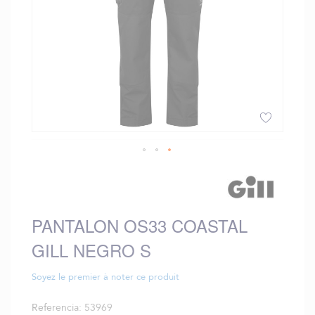
Saltar
al
comienzo
de
PANTALON OS33 COASTAL
la
galería
GILL NEGRO S
de
imágenes
Soyez le premier à noter ce produit
Referencia
53969