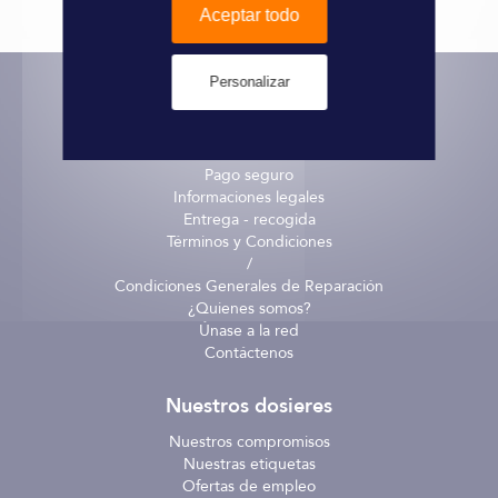
Aceptar todo
Informaciones
Marque
Gill
técnicas
Personalizar
Informaciones prácticas
Pago seguro
Informaciones legales
Entrega - recogida
Términos y Condiciones
/
Condiciones Generales de Reparación
¿Quienes somos?
Únase a la red
Contáctenos
Nuestros dosieres
Nuestros compromisos
Nuestras etiquetas
Ofertas de empleo