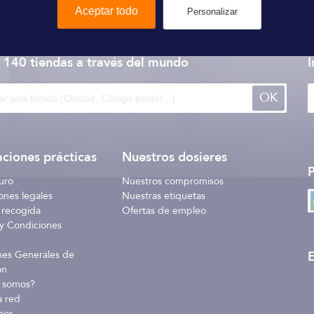
Aceptar todo
Personalizar
Bermudes
 140 tiendas
a través del mundo
I
OK
ciones prácticas
Nuestros dosieres
uro
Nuestros compromisos
ones legales
Nuestras etiquetas
 recogida
Ofertas de empleo
y Condiciones
E
nes Generales de
ón
 somos?
a red
nos