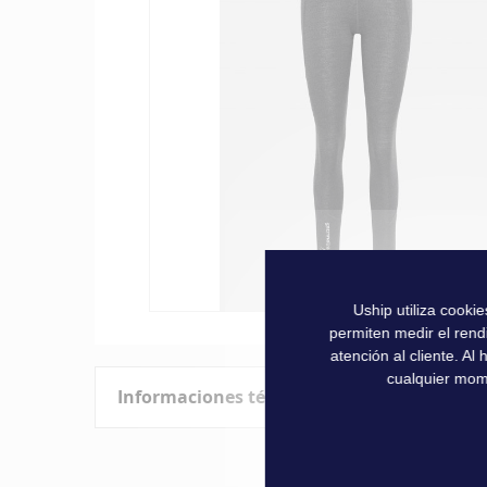
la
galería
de
imágenes
Uship utiliza cooki
Saltar
permiten medir el rend
al
atención al cliente. A
comienzo
cualquier mom
Informaciones técnicas
de
la
galería
Características
de