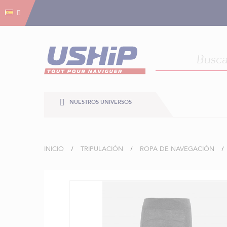
Gestión de cookies
Gestión de cookies
NUESTROS UNIVERSOS
INICIO
TRIPULACIÓN
ROPA DE NAVEGACIÓN
Saltar
al
final
de