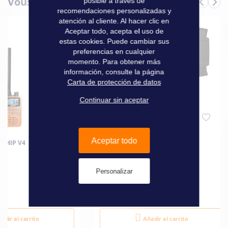
Vous aimerez aussi
posible a través de
Informaciones
Marque
Katadyn
recomendaciones personalizadas y
técnicas
atención al cliente. Al hacer clic en
Aceptar todo, acepta el uso de
estas cookies. Puede cambiar sus
preferencias en cualquier
momento. Para obtener más
información, consulte la página
Carta de protección de datos
Continuar sin aceptar
Aceptar todo
USHIP V4
PROYECTOR USHIP
Personalizar
99,00 €
adir al carrito
Añadir al carrito