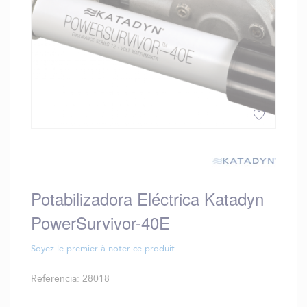
Saltar
al
comienzo
de
Potabilizadora Eléctrica Katadyn
la
galería
PowerSurvivor-40E
de
imágenes
Soyez le premier à noter ce produit
Referencia
28018