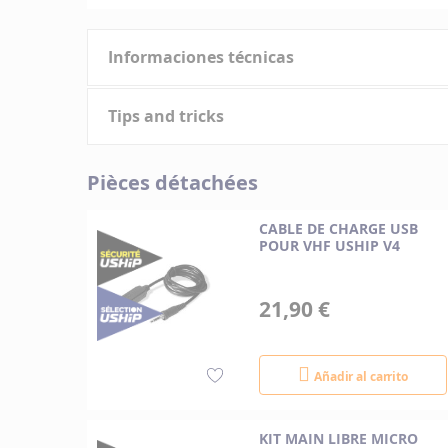
al
comienzo
Informaciones técnicas
de
la
galería
Tips and tricks
Características
de
imágenes
Informaciones
Pièces détachées
Marque
técnicas
CABLE DE CHARGE USB
POUR VHF USHIP V4
21,90 €
Añadir al carrito
KIT MAIN LIBRE MICRO