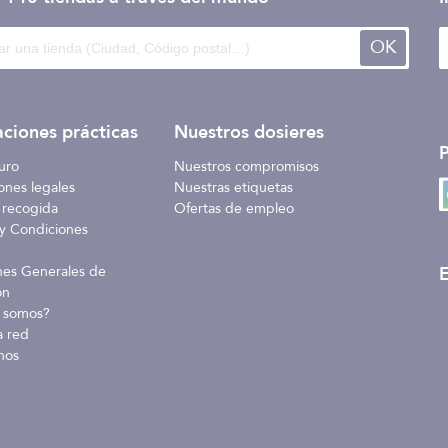
OK
ciones prácticas
Nuestros dosieres
uro
Nuestros compromisos
ones legales
Nuestras etiquetas
 recogida
Ofertas de empleo
y Condiciones
E
nes Generales de
ón
 somos?
a red
nos