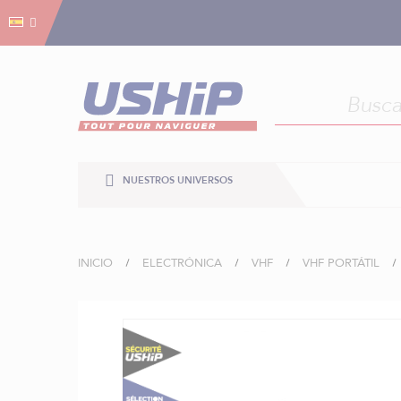
Gestión de cookies
Gestión de cookies
NUESTROS UNIVERSOS
INICIO
ELECTRÓNICA
VHF
VHF PORTÁTIL
Saltar
al
final
de