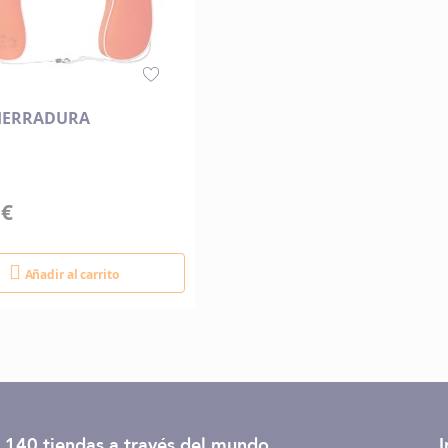
HERRADURA
 €
Añadir al carrito
 140 tiendas
a través del mundo
I