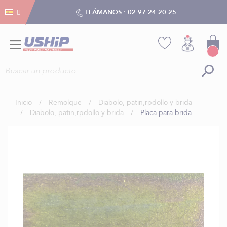
Gestión de cookies
Gestión de cookies
LLÁMANOS :
02 97 24 20 25
Inicio
Remolque
Diábolo, patín,rpdollo y brida
Diábolo, patín,rpdollo y brida
Placa para brida
Saltar
al
final
de
la
galería
de
imágenes