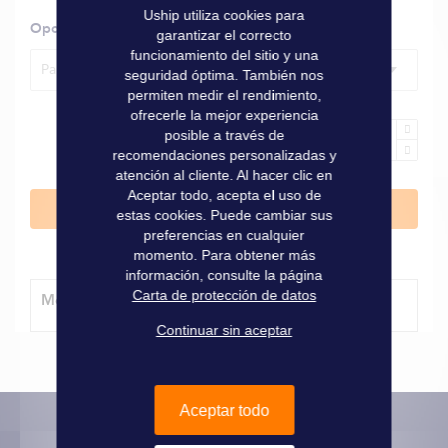
Uship utiliza cookies para
Opciones
garantizar el correcto
funcionamiento del sitio y una
Para brida a.120 mm
seguridad óptima. También nos
permiten medir el rendimiento,
ofrecerle la mejor experiencia
posible a través de
recomendaciones personalizadas y
atención al cliente. Al hacer clic en
Aceptar todo, acepta el uso de
Añadir al carrito
estas cookies. Puede cambiar sus
preferencias en cualquier
momento. Para obtener más
información, consulte la página
Carta de protección de datos
Método de entrega
Continuar sin aceptar
Aceptar todo