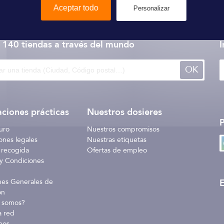
Aceptar todo
Personalizar
Hempel
 140 tiendas
a través del mundo
I
OK
ciones prácticas
Nuestros dosieres
uro
Nuestros compromisos
ones legales
Nuestras etiquetas
 recogida
Ofertas de empleo
y Condiciones
E
nes Generales de
ón
 somos?
a red
nos