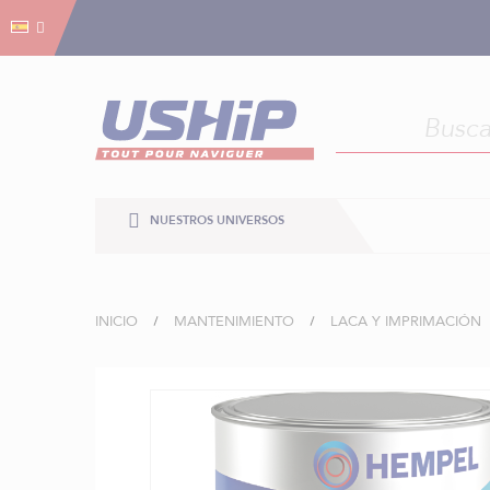
Gestión de cookies
Gestión de cookies
NUESTROS UNIVERSOS
INICIO
MANTENIMIENTO
LACA Y IMPRIMACIÓN
Saltar
al
final
de