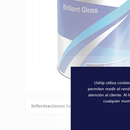
la
galería
de
imágenes
Uship utiliza cooki
Saltar
permiten medir el rend
al
atención al cliente. A
comienzo
cualquier mom
Informaciones técnicas
de
la
galería
Características
de