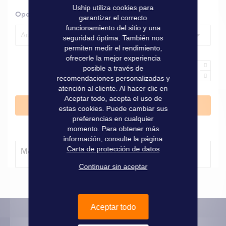
Uship utiliza cookies para
Opciones
garantizar el correcto
funcionamiento del sitio y una
Arandela Yamaha 3,5/25 HP o Mercury 2/25 HP
seguridad óptima. También nos
permiten medir el rendimiento,
ofrecerle la mejor experiencia
posible a través de
recomendaciones personalizadas y
atención al cliente. Al hacer clic en
Aceptar todo, acepta el uso de
Añadir al carrito
estas cookies. Puede cambiar sus
preferencias en cualquier
momento. Para obtener más
información, consulte la página
Carta de protección de datos
Método de entrega
Continuar sin aceptar
Aceptar todo