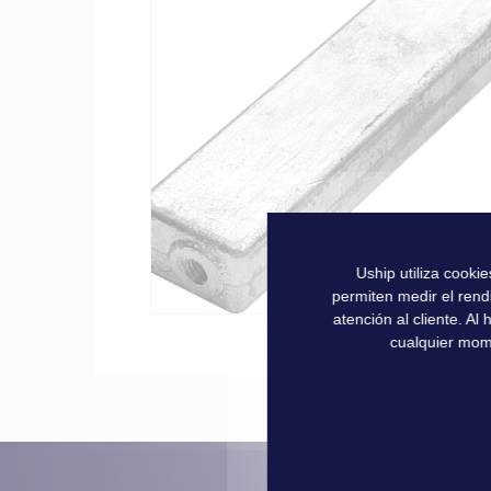
la
galería
de
imágenes
Uship utiliza cooki
permiten medir el rend
atención al cliente. A
Saltar
cualquier mom
al
comienzo
de
la
galería
de