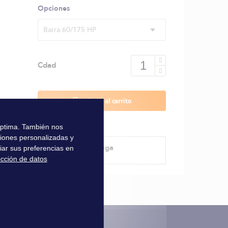
Opciones
Barra 60/175 HP
Cdad
Añadir al carrito
 óptima. También nos
ciones personalizadas y
Método de entrega
iar sus preferencias en
ección de datos