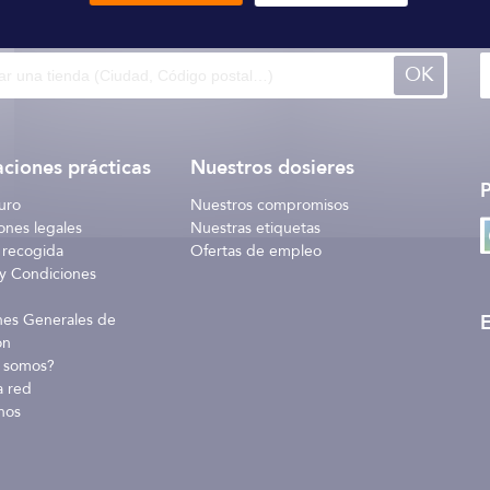
 140 tiendas
a través del mundo
I
OK
ciones prácticas
Nuestros dosieres
uro
Nuestros compromisos
ones legales
Nuestras etiquetas
 recogida
Ofertas de empleo
y Condiciones
E
nes Generales de
ón
 somos?
a red
nos