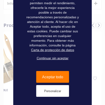
+
Informaciones técnicas
permiten medir el rendimiento,
ofrecerle la mejor experiencia
posible a través de
Características
recomendaciones personalizadas y
atención al cliente. Al hacer clic en
Produits complémentaires
Informaciones
Aceptar todo, acepta el uso de
Marque
Uship
técnicas
estas cookies. Puede cambiar sus
preferencias en cualquier
momento. Para obtener más
información, consulte la página
Carta de protección de datos
Continuar sin aceptar
Aceptar todo
HABLE
CINTA DE ENMASCARAR
Personalizar