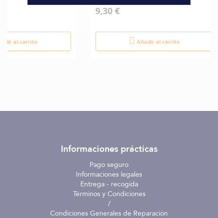
9,30 €
adir al carrito
Añadir al carrito
Informaciones prácticas
Pago seguro
Informaciones legales
Entrega - recogida
Términos y Condiciones
/
Condiciones Generales de Reparación