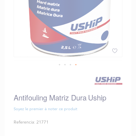
Saltar
al
comienzo
de
Antifouling Matriz Dura Uship
la
galería
de
Soyez le premier à noter ce produit
imágenes
Referencia
21771