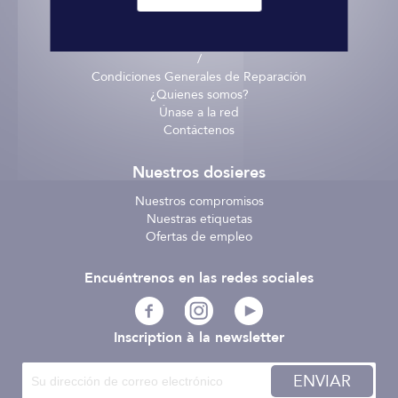
Informaciones legales
Entrega - recogida
Términos y Condiciones
/
Condiciones Generales de Reparación
¿Quienes somos?
Únase a la red
Contáctenos
Nuestros dosieres
Nuestros compromisos
Nuestras etiquetas
Ofertas de empleo
Encuéntrenos en las redes sociales
Inscription à la newsletter
ENVIAR