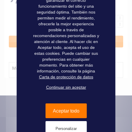
garantizar el correcto
funcionamiento del sitio y una
seguridad óptima. También nos
permiten medir el rendimiento,
ofrecerle la mejor experiencia
posible a través de
recomendaciones personalizadas y
Añadir al carrito
atención al cliente. Al hacer clic en
Aceptar todo, acepta el uso de
estas cookies. Puede cambiar sus
preferencias en cualquier
momento. Para obtener más
Método de entrega
información, consulte la página
Carta de protección de datos
Continuar sin aceptar
Aceptar todo
Informaciones prácticas
Pago seguro
Personalizar