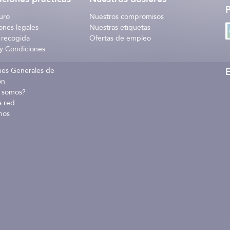
uro
Nuestros compromisos
ones legales
Nuestras etiquetas
 recogida
Ofertas de empleo
y Condiciones
E
nes Generales de
ón
 somos?
a red
nos