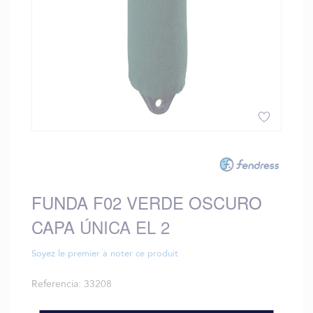
Saltar
al
comienzo
de
FUNDA F02 VERDE OSCURO
la
galería
CAPA ÚNICA EL 2
de
imágenes
Soyez le premier à noter ce produit
Referencia
33208