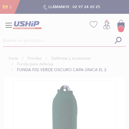
Gestión de cookies
Gestión de cookies
LLÁMANOS :
02 97 24 20 25
Inicio
Fondeo
Defensas y accesorios
Funda para defensa
FUNDA F02 VERDE OSCURO CAPA ÚNICA EL 2
Saltar
al
final
de
la
galería
de
imágenes