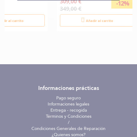
309,00 €
-12%
349,00 €
adir al carrito
Añadir al carrito
Informaciones prácticas
Pago seguro
Informaciones legales
Entrega - recogida
Términos y Condiciones
/
Condiciones Generales de Reparación
¿Quienes somos?