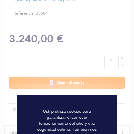
Soyez le premier à noter ce produit
Referencia
33604
3.240,00 €
Añadir al carrito
Método de entrega
Uship utiliza cookies para
garantizar el correcto
funcionamiento del sitio y una
seguridad óptima. También nos
+
Informaciones técnicas