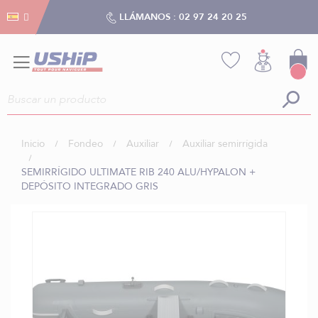
Gestión de cookies
Gestión de cookies
LLÁMANOS :
02 97 24 20 25
Inicio
Fondeo
Auxiliar
Auxiliar semirrígida
SEMIRRÍGIDO ULTIMATE RIB 240 ALU/HYPALON +
DEPÓSITO INTEGRADO GRIS
Saltar
al
final
de
la
galería
de
imágenes