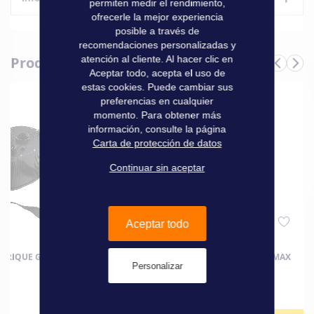
permiten medir el rendimiento,
ofrecerle la mejor experiencia
posible a través de
Características
recomendaciones personalizadas y
atención al cliente. Al hacer clic en
Produits complémentaires
Informaciones
Aceptar todo, acepta el uso de
Marque
3D tender
técnicas
estas cookies. Puede cambiar sus
preferencias en cualquier
momento. Para obtener más
información, consulte la página
Carta de protección de datos
Continuar sin aceptar
Aceptar todo
TRIQUE GE 900 230V
GONFLEUR ÉLECTRIQUE TURBO MAX
Personalizar
12V