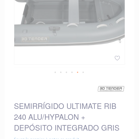
Saltar
al
comienzo
de
SEMIRRÍGIDO ULTIMATE RIB
la
galería
240 ALU/HYPALON +
de
imágenes
DEPÓSITO INTEGRADO GRIS