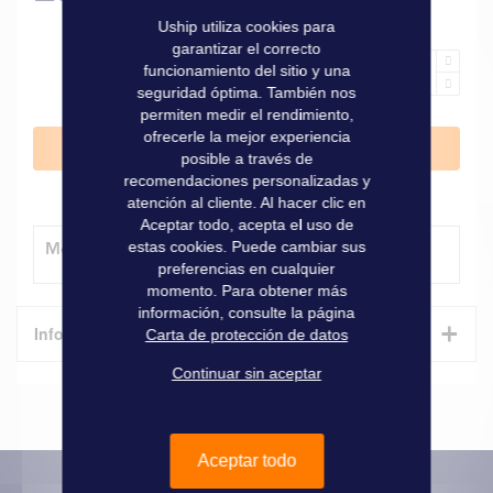
Uship utiliza cookies para
garantizar el correcto
funcionamiento del sitio y una
seguridad óptima. También nos
permiten medir el rendimiento,
ofrecerle la mejor experiencia
Añadir al carrito
posible a través de
recomendaciones personalizadas y
atención al cliente. Al hacer clic en
Aceptar todo, acepta el uso de
estas cookies. Puede cambiar sus
Método de entrega
preferencias en cualquier
momento. Para obtener más
información, consulte la página
+
Informaciones técnicas
Carta de protección de datos
Continuar sin aceptar
Características
Informaciones
Marque
Raymarine
técnicas
Aceptar todo