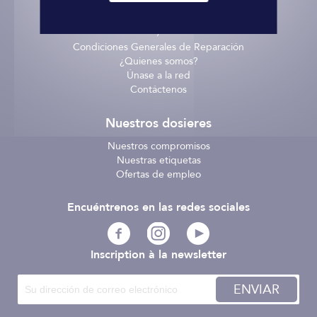
Entrega - recogida
Términos y Condiciones
/
Condiciones Generales de Reparación
¿Quienes somos?
Únase a la red
Contáctenos
Nuestros dosieres
Nuestros compromisos
Nuestras etiquetas
Ofertas de empleo
Encuéntrenos en las redes sociales
Inscription à la newsletter
ENVIAR