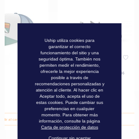
Uship utiliza cookies para
garantizar el correcto
funcionamiento del sitio y una
seguridad óptima. También nos
permiten medir el rendimiento,
ofrecerle la mejor experiencia
R
ZAPATOS AQUATIQUES CAMSO T36
posible a través de
NEGROS
recomendaciones personalizadas y
atención al cliente. Al hacer clic en
Aceptar todo, acepta el uso de
28,90 €
estas cookies. Puede cambiar sus
preferencias en cualquier
momento. Para obtener más
adir al carrito
Añadir al carrito
información, consulte la página
Carta de protección de datos
Continuar sin aceptar