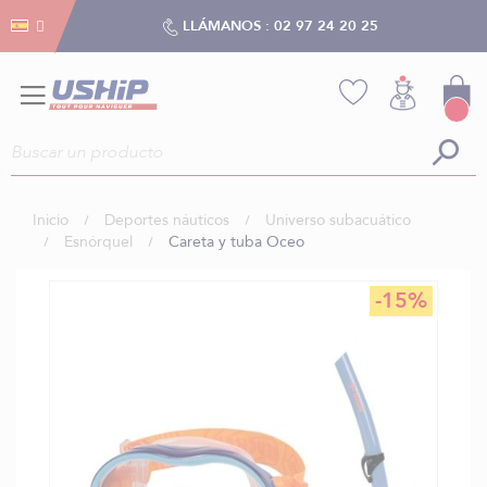
Gestión de cookies
Gestión de cookies
LLÁMANOS :
02 97 24 20 25
Inicio
Deportes náuticos
Universo subacuático
Esnórquel
Careta y tuba Oceo
Saltar
-15%
al
final
de
la
galería
de
imágenes