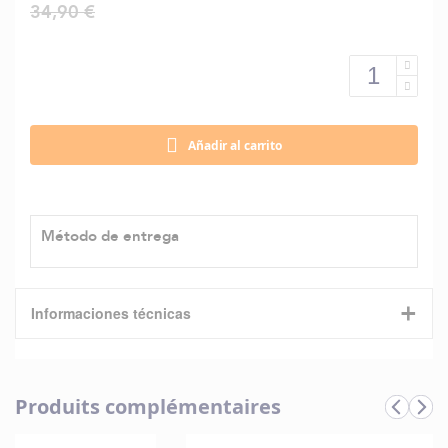
34,90 €
Añadir al carrito
Método de entrega
+
Informaciones técnicas
Características
Produits complémentaires
Informaciones
Marque
Beuchat
técnicas