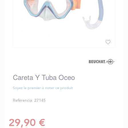
Saltar
al
comienzo
de
Careta Y Tuba Oceo
la
galería
de
Soyez le premier à noter ce produit
imágenes
Referencia
27145
29,90 €