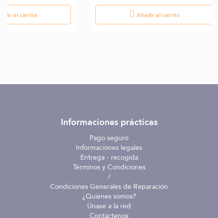
adir al carrito
Añadir al carrito
Informaciones prácticas
Pago seguro
Informaciones legales
Entrega - recogida
Términos y Condiciones
/
Condiciones Generales de Reparación
¿Quienes somos?
Únase a la red
Contáctenos