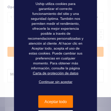
Uship utiliza cookies para
Opciones
garantizar el correcto
funcionamiento del sitio y una
1'' – 3/4''
seguridad óptima. También nos
permiten medir el rendimiento,
ofrecerle la mejor experiencia
posible a través de
recomendaciones personalizadas y
atención al cliente. Al hacer clic en
Aceptar todo, acepta el uso de
Añadir al carrito
estas cookies. Puede cambiar sus
preferencias en cualquier
momento. Para obtener más
información, consulte la página
Carta de protección de datos
Método de entrega
Continuar sin aceptar
Aceptar todo