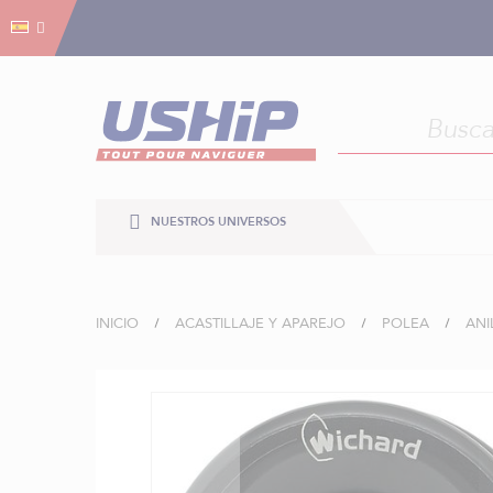
Gestión de cookies
Gestión de cookies
NUESTROS UNIVERSOS
INICIO
ACASTILLAJE Y APAREJO
POLEA
ANI
Saltar
al
final
de