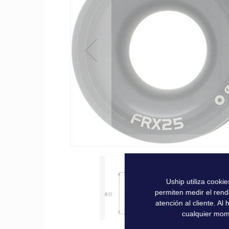
la
galería
de
imágenes
Uship utiliza cooki
permiten medir el rend
atención al cliente. A
cualquier mom
Saltar