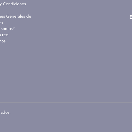
y Condiciones
E
nes Generales de
ón
 somos?
a red
nos
vados.