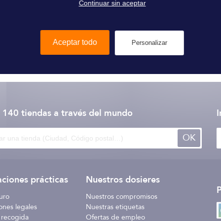
Continuar sin aceptar
Aceptar todo
Personalizar
Wichard
 140 tiendas
a través del mundo
I
OK
ciones prácticas
Nuestros dosieres
uro
Nuestros compromisos
ones legales
Nuestras etiquetas
 recogida
Ofertas de empleo