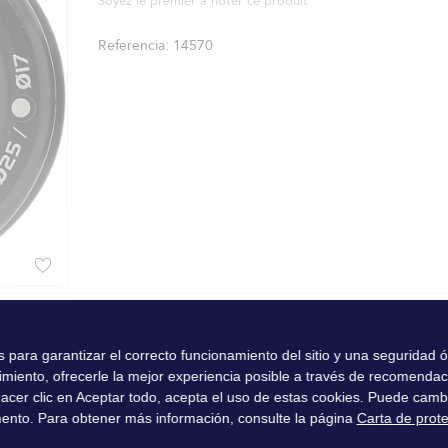
Soyez le premier à noter ce produit
Referencia
14570
es para garantizar el correcto funcionamiento del sitio y una seguridad
imiento, ofrecerle la mejor experiencia posible a través de recomenda
l hacer clic en Aceptar todo, acepta el uso de estas cookies. Puede camb
ento. Para obtener más información, consulte la página
Carta de prot