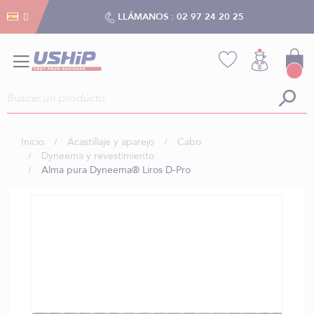
Gestión de cookies
Gestión de cookies
LLÁMANOS :
02 97 24 20 25
Inicio
Acastillaje y aparejo
Cabo
Dyneema y revestimiento
Alma pura Dyneema® Liros D-Pro
Saltar
al
final
de
la
galería
de
imágenes