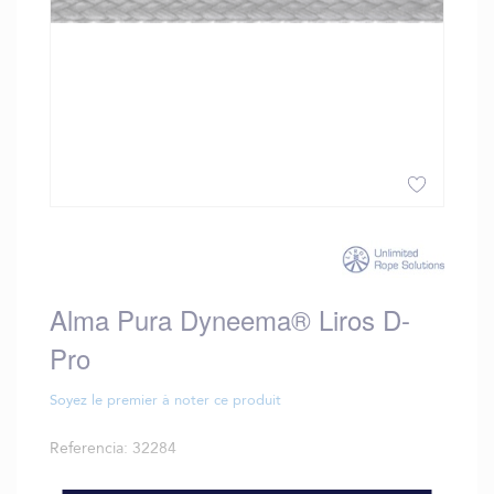
Saltar
al
comienzo
de
Alma Pura Dyneema® Liros D-
la
galería
Pro
de
imágenes
Soyez le premier à noter ce produit
Referencia
32284