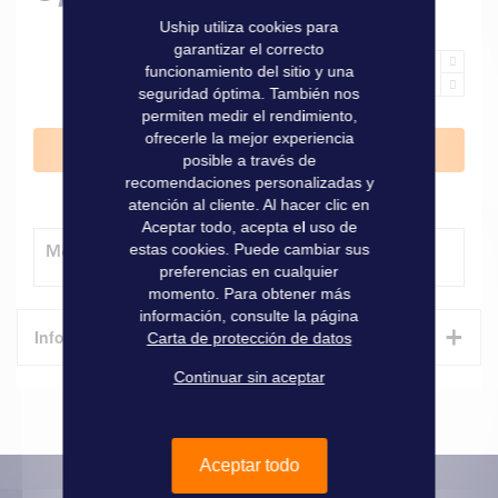
Uship utiliza cookies para
garantizar el correcto
funcionamiento del sitio y una
seguridad óptima. También nos
permiten medir el rendimiento,
ofrecerle la mejor experiencia
Añadir al carrito
posible a través de
recomendaciones personalizadas y
atención al cliente. Al hacer clic en
Aceptar todo, acepta el uso de
estas cookies. Puede cambiar sus
Método de entrega
preferencias en cualquier
momento. Para obtener más
información, consulte la página
+
Informaciones técnicas
Carta de protección de datos
Continuar sin aceptar
Características
Informaciones
Marque
Liros
técnicas
Aceptar todo