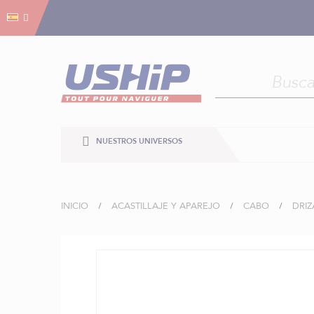
Gestión de cookies
Gestión de cookies
NUESTROS UNIVERSOS
INICIO
ACASTILLAJE Y APAREJO
CABO
DRIZ
Saltar
al
final
de