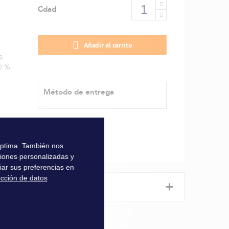
Cdad
Añadir al carrito
a
20 %
Método de entrega
 óptima. También nos
ciones personalizadas y
iar sus preferencias en
ección de datos
+