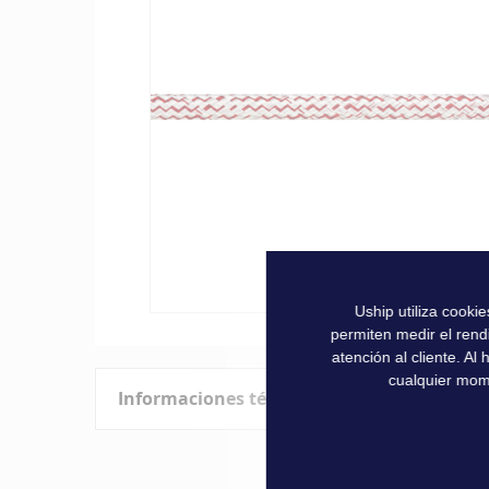
la
galería
de
imágenes
Uship utiliza cooki
Saltar
permiten medir el rend
al
atención al cliente. A
comienzo
cualquier mom
Informaciones técnicas
de
la
galería
Características
de