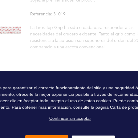
Soyez le premier à noter ce produit
Referencia
31019
La Liros Top Grip ha sido creada para responder a las
necesidades del crucero exigente. Tanto el grip como l
resistencia a la abrasión son superiores del orden del 
comparado a una escota convencional.
es para garantizar el correcto funcionamiento del sitio y una seguridad
imiento, ofrecerle la mejor experiencia posible a través de recomenda
l hacer clic en Aceptar todo, acepta el uso de estas cookies. Puede camb
ento. Para obtener más información, consulte la página
Carta de prot
Continuar sin aceptar