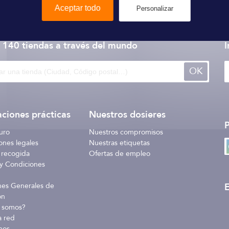
Aceptar todo
Personalizar
Liros
 140 tiendas
a través del mundo
I
OK
ciones prácticas
Nuestros dosieres
uro
Nuestros compromisos
ones legales
Nuestras etiquetas
 recogida
Ofertas de empleo
y Condiciones
E
nes Generales de
ón
 somos?
a red
nos