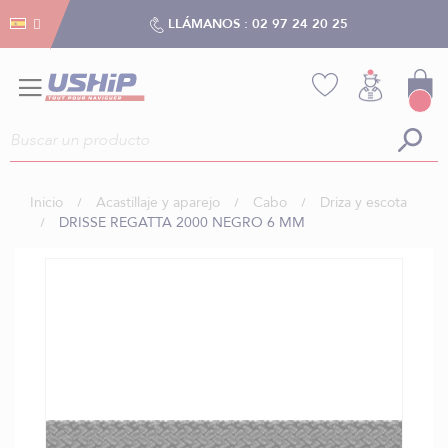
Gestión de cookies
Gestión de cookies
LLÁMANOS :
02 97 24 20 25
Inicio
Acastillaje y aparejo
Cabo
Driza y escota
DRISSE REGATTA 2000 NEGRO 6 MM
Saltar
al
final
de
la
galería
de
imágenes