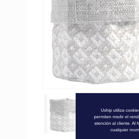
la
galería
de
imágenes
Uship utiliza cooki
permiten medir el rend
atención al cliente. A
cualquier mom
Saltar