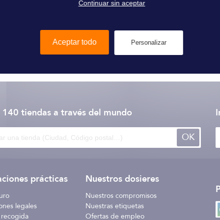
Continuar sin aceptar
Aceptar todo
Personalizar
Marine Business
 140 tiendas
a través del mundo
I
OK
ciones prácticas
Nuestros dosieres
uro
Nuestros compromisos
ones legales
Nuestras etiquetas
 recogida
Ofertas de empleo