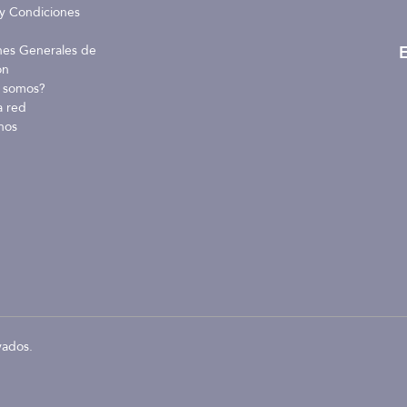
y Condiciones
E
nes Generales de
ón
 somos?
a red
nos
vados.