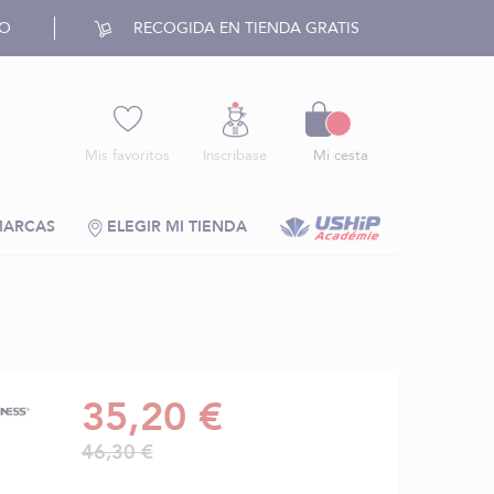
RO
RECOGIDA EN TIENDA GRATIS
Cesto
Mis favoritos
Inscríbase
Mi cesta
MARCAS
ELEGIR MI TIENDA
35,20 €
46,30 €