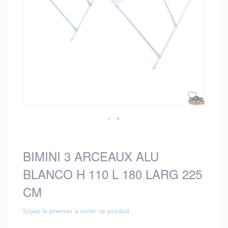
Saltar
al
comienzo
BIMINI 3 ARCEAUX ALU
de
BLANCO H 110 L 180 LARG 225
la
galería
CM
de
imágenes
Soyez le premier à noter ce produit