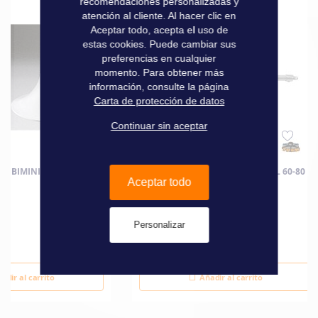
recomendaciones personalizadas y
atención al cliente. Al hacer clic en
Aceptar todo, acepta el uso de
estas cookies. Puede cambiar sus
preferencias en cualquier
momento. Para obtener más
información, consulte la página
Carta de protección de datos
Continuar sin aceptar
R BIMINI TREM LES 2
JAMBES DE FORCE POUR BIMINI L 60-80
Aceptar todo
CM LA PAIRE
Personalizar
85,00 €
adir al carrito
Añadir al carrito