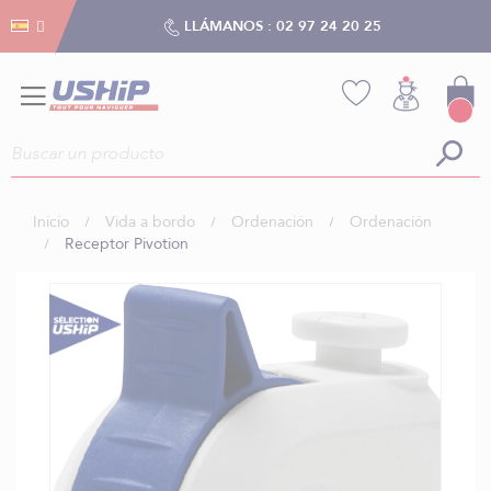
Gestión de cookies
Gestión de cookies
LLÁMANOS :
02 97 24 20 25
Inicio
Vida a bordo
Ordenación
Ordenación
Receptor Pivotion
Saltar
al
final
de
la
galería
de
imágenes