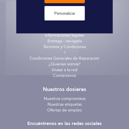
Personalizar
Informaciones prácticas
Pago seguro
Informaciones legales
Entrega - recogida
Términos y Condiciones
/
Condiciones Generales de Reparación
¿Quienes somos?
Únase a la red
Contáctenos
Nuestros dosieres
Nuestros compromisos
Nuestras etiquetas
Ofertas de empleo
Encuéntrenos en las redes sociales