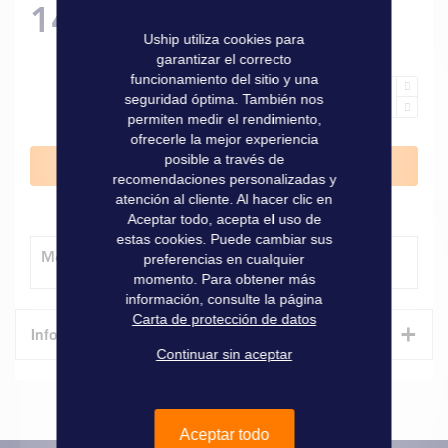
14,80 €
Uship utiliza cookies para
garantizar el correcto
funcionamiento del sitio y una
seguridad óptima. También nos
permiten medir el rendimiento,
ofrecerle la mejor experiencia
posible a través de
Añadir al carrito
recomendaciones personalizadas y
atención al cliente. Al hacer clic en
Aceptar todo, acepta el uso de
estas cookies. Puede cambiar sus
Método de entrega
preferencias en cualquier
momento. Para obtener más
información, consulte la página
Carta de protección de datos
+
Informaciones técnicas
Continuar sin aceptar
Características
Informaciones
Aceptar todo
Marque
Pivotion
técnicas