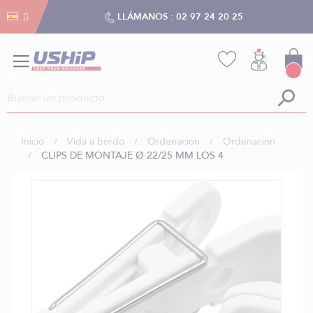
Gestión de cookies
Gestión de cookies
LLÁMANOS :
02 97 24 20 25
Inicio
Vida a bordo
Ordenación
Ordenación
CLIPS DE MONTAJE Ø 22/25 MM LOS 4
Saltar
al
final
de
la
galería
de
imágenes