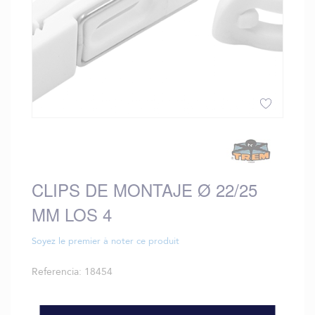
Saltar
al
comienzo
de
CLIPS DE MONTAJE Ø 22/25
la
galería
MM LOS 4
de
imágenes
Soyez le premier à noter ce produit
Referencia
18454