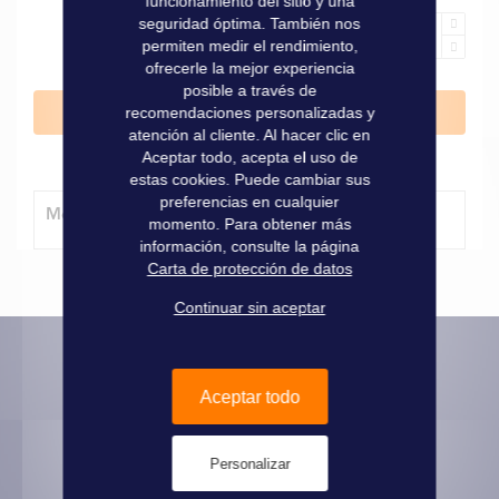
funcionamiento del sitio y una
seguridad óptima. También nos
permiten medir el rendimiento,
ofrecerle la mejor experiencia
posible a través de
Añadir al carrito
recomendaciones personalizadas y
atención al cliente. Al hacer clic en
Aceptar todo, acepta el uso de
estas cookies. Puede cambiar sus
preferencias en cualquier
Método de entrega
momento. Para obtener más
información, consulte la página
Carta de protección de datos
Continuar sin aceptar
Aceptar todo
Informaciones prácticas
Pago seguro
Informaciones legales
Personalizar
Entrega - recogida