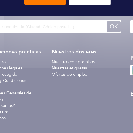
 140 tiendas
a través del mundo
I
OK
ciones prácticas
Nuestros dosieres
uro
Nuestros compromisos
ones legales
Nuestras etiquetas
 recogida
Ofertas de empleo
y Condiciones
E
nes Generales de
ón
 somos?
a red
nos