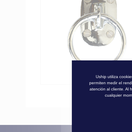
la
galería
de
imágenes
Uship utiliza cooki
permiten medir el rend
atención al cliente. A
Saltar
cualquier mom
al
comienzo
de
la
galería
de