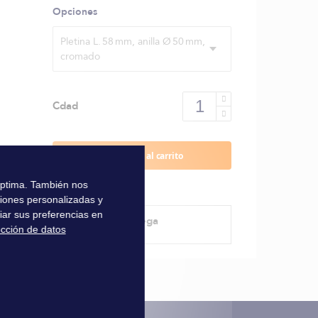
Opciones
Pletina L. 58 mm, anilla Ø 50 mm,
cromado
Cdad
Añadir al carrito
 óptima. También nos
ciones personalizadas y
iar sus preferencias en
Método de entrega
ección de datos