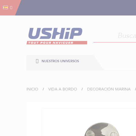
Gestión de cookies
Gestión de cookies
NUESTROS UNIVERSOS
INICIO
VIDA A BORDO
DECORACIÓN MARINA
Saltar
al
final
de