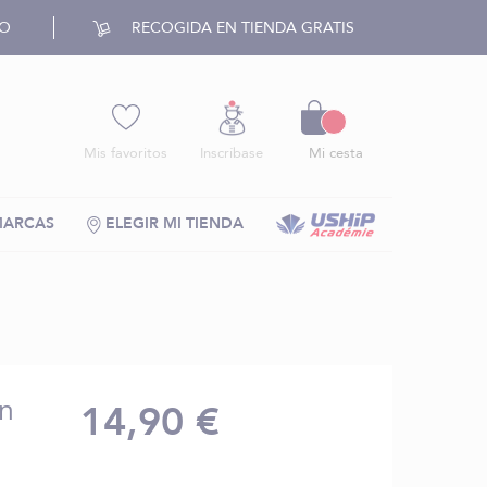
RO
RECOGIDA EN TIENDA GRATIS
Cesto
Mis favoritos
Inscríbase
Mi cesta
MARCAS
ELEGIR MI TIENDA
ón
14,90 €