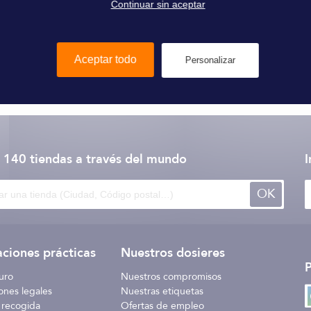
Continuar sin aceptar
Aceptar todo
Personalizar
Fusion
 140 tiendas
a través del mundo
I
OK
ciones prácticas
Nuestros dosieres
uro
Nuestros compromisos
ones legales
Nuestras etiquetas
 recogida
Ofertas de empleo