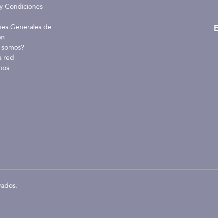
y Condiciones
E
nes Generales de
ón
 somos?
a red
nos
vados.