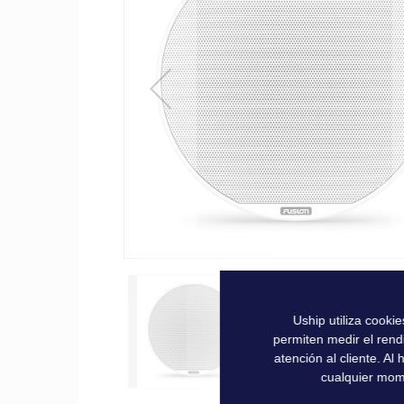
la
galería
de
imágenes
Uship utiliza cooki
permiten medir el rend
atención al cliente. A
cualquier mom
Saltar