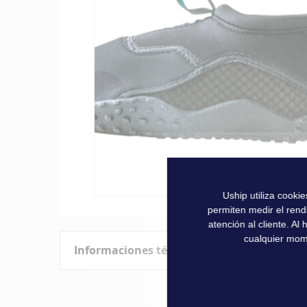
la
galería
de
imágenes
Uship utiliza cooki
Saltar
permiten medir el rend
al
atención al cliente. A
comienzo
cualquier mom
Informaciones técnicas
de
la
galería
Características
de