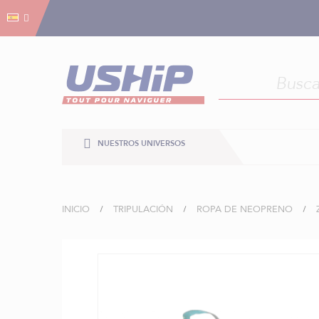
Gestión de cookies
Gestión de cookies
NUESTROS UNIVERSOS
INICIO
TRIPULACIÓN
ROPA DE NEOPRENO
Saltar
al
final
de