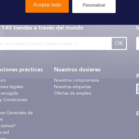
Aceptar todo
Personalizar
Jobe
 140 tiendas
a través del mundo
I
OK
ciones prácticas
Nuestros dosieres
uro
Nuestros compromisos
ones legales
Nuestras etiquetas
 recogida
Ofertas de empleo
y Condiciones
E
nes Generales de
ón
 somos?
a red
nos